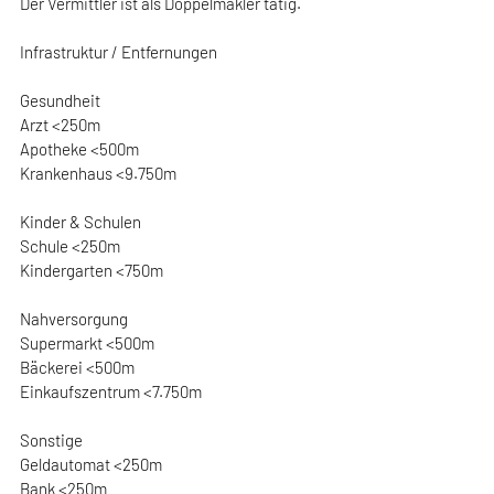
Der Vermittler ist als Doppelmakler tätig.
Infrastruktur / Entfernungen
Gesundheit
Arzt <250m
Apotheke <500m
Krankenhaus <9.750m
Kinder & Schulen
Schule <250m
Kindergarten <750m
Nahversorgung
Supermarkt <500m
Bäckerei <500m
Einkaufszentrum <7.750m
Sonstige
Geldautomat <250m
Bank <250m