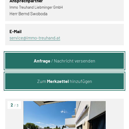
Ansprechpartner
Immo Treuhand Liebminger GmbH
Herr Bernd Swoboda
E-Mail
service@immo-treuhand.at
Anfrage
/ Nachricht versenden
Zum
Merkzettel
hinzufügen
2
/
3