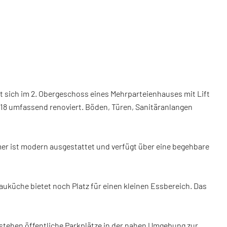
t sich im 2. Obergeschoss eines Mehrparteienhauses mit Lift
18 umfassend renoviert. Böden, Türen, Sanitäranlangen
er ist modern ausgestattet und verfügt über eine begehbare
auküche bietet noch Platz für einen kleinen Essbereich. Das
m stehen öffentliche Parkplätze in der nahen Umgebung zur