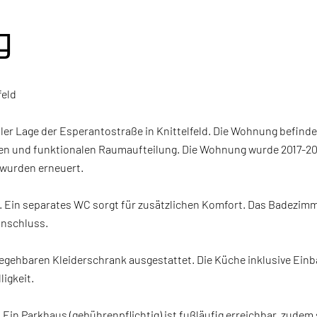
g
feld
er Lage der Esperantostraße in Knittelfeld. Die Wohnung befinde
hten und funktionalen Raumaufteilung. Die Wohnung wurde 2017-20
 wurden erneuert.
. Ein separates WC sorgt für zusätzlichen Komfort. Das Badezimm
nschluss.
egehbaren Kleiderschrank ausgestattet. Die Küche inklusive Einb
igkeit.
 Ein Parkhaus (gebührenpflichtig) ist fußläufig erreichbar, zude