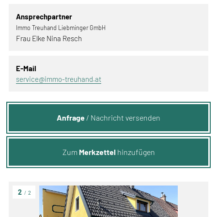
Ansprechpartner
Immo Treuhand Liebminger GmbH
Frau Elke Nina Resch
E-Mail
service@immo-treuhand.at
Anfrage
/ Nachricht versenden
Zum
Merkzettel
hinzufügen
2
/
2