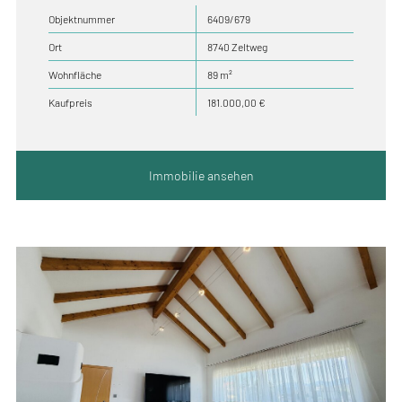
Objektnummer
6409/679
Ort
8740 Zeltweg
Wohnfläche
89 m²
Kaufpreis
181.000,00 €
Immobilie ansehen