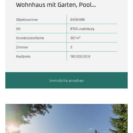
Wohnhaus mit Garten, Pool...
Objektnummer
6409/688
Ort
8750 Judenburg
Grundstücksfläche
357 m²
Zimmer
3
Kaufpreis
190.000,00 €
Immobilie ansehen