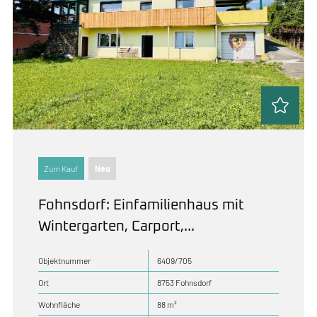
Zum Kauf
Neu
Fohnsdorf: Einfamilienhaus mit
Wintergarten, Carport,...
Objektnummer
6409/705
Ort
8753 Fohnsdorf
Wohnfläche
88 m²