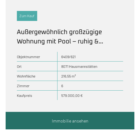
Zum Kauf
Außergewöhnlich großzügige
Wohnung mit Pool – ruhig &...
Objektnummer
6409/621
Ort
8071 Hausmannstätten
Wohnfläche
216,55 m²
Zimmer
6
Kaufpreis
579.000,00 €
Immobilie ansehen