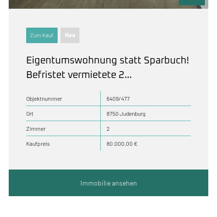
Zum Kauf
Neu
Eigentumswohnung statt Sparbuch!
Befristet vermietete 2...
Objektnummer
6409/477
Ort
8750 Judenburg
Zimmer
2
Kaufpreis
80.000,00 €
Immobilie ansehen