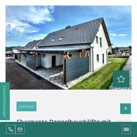
Cookie Einstellungen
Zum Kauf
Charmante Doppelhaushälfte mit
+43 3512 44159
office@immo-treuhand.at
Immobilien-Suche
hochwertiger Ausstattung!