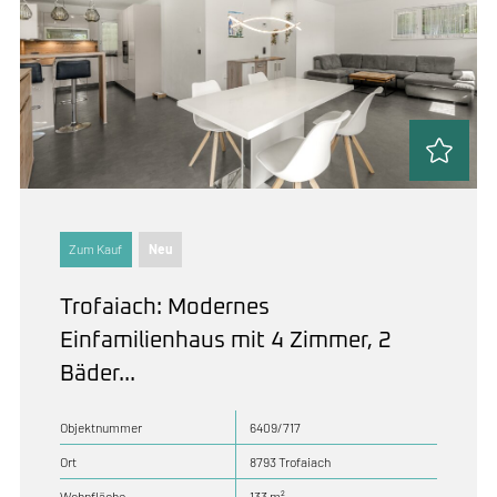
Zum Kauf
Neu
Trofaiach: Modernes
Einfamilienhaus mit 4 Zimmer, 2
Bäder...
Objektnummer
6409/717
Ort
8793 Trofaiach
Wohnfläche
133 m²