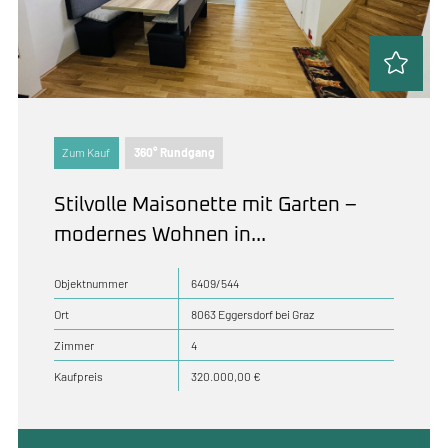
Zum Kauf
360° Rundgang
Stilvolle Maisonette mit Garten –
modernes Wohnen in...
Objektnummer
6409/544
Ort
8063 Eggersdorf bei Graz
Zimmer
4
Kaufpreis
320.000,00 €